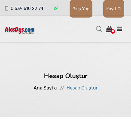
0 539 610 22 74
Giriş Yap
Kayıt Ol
0
ALES
GENEL YETENEK GENEL KÜLTÜR ÖNLİSANS /
Hesap Oluştur
Ana Sayfa
Hesap Oluştur
ORTAÖĞRETİM
ÜRÜN AKTİFLEŞTİR